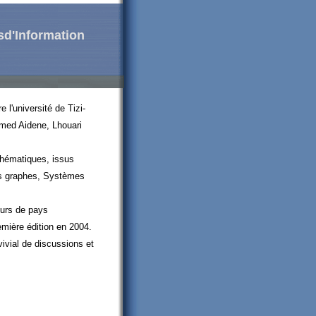
sd'Information
l'université de Tizi-
mmed Aidene, Lhouari
thématiques, issus
es graphes, Systèmes
eurs de pays
emière édition en 2004.
ivial de discussions et